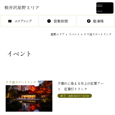
エリアマップ
営業時間
駐車場
星野エリア
イベント
ケラ池スケートリンク
イベント
ケラ池スケートリンク
夕暮れに染まる氷上の紅葉アー
ト 紅葉灯りリンク
終了
2025/10/17～11/16