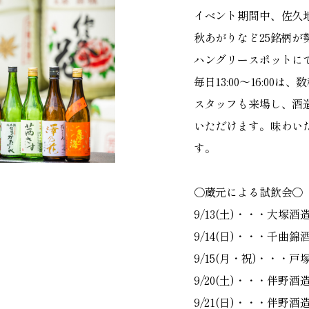
イベント期間中、佐久
秋あがりなど25銘柄
ハングリースポットにて購
毎日13:00〜16:0
スタッフも来場し、酒
いただけます。味わい
す。
〇蔵元による試飲会〇
9/13(土)・・・大塚
9/14(日)・・・千曲錦
9/15(月・祝)・・・戸
9/20(土)・・・伴野
9/21(日)・・・伴野