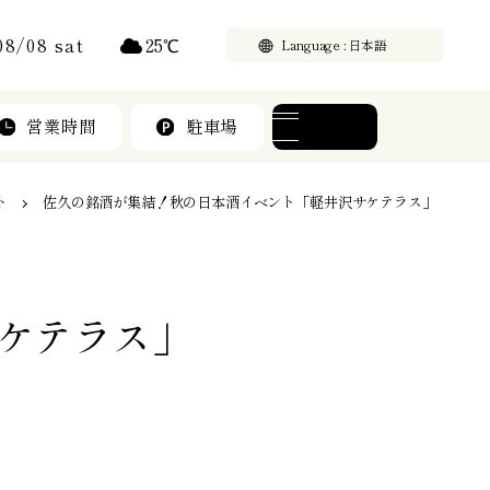
25
℃
08/08 sat
Language
営業時間
駐車場
メニュー
ト
佐久の銘酒が集結！秋の日本酒イベント「軽井沢サケテラス」
ケテラス」