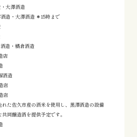
酒造・大澤酒造
芙蓉酒造・大澤酒造 ＊15時まで
造
造
本家酒造・橘倉酒造
酒造店
造
戸塚酒造
酒造店
酒造店
れた佐久市産の酒米を使用し、黒澤酒造の設備
な共同醸造酒を提供予定です。
造