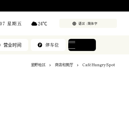
24
℃
/07 星期五
语言
营业时间
停车位
菜单
星野地区
商店和餐厅
Café Hungry Spot