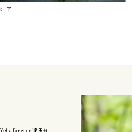
融入周围自然
酒
ho Brewing”常备有