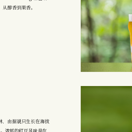
，从醇香到果香。
淋，由据说只生长在海拔
制成。浓郁的红豆风味是在