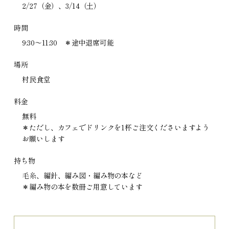
2/27（金）、3/14（土）
時間
9:30～11:30 ＊途中退席可能
場所
村民食堂
料金
無料
＊ただし、カフェでドリンクを1杯ご注文くださいますよう
お願いします
持ち物
毛糸、編針、編み図・編み物の本など
＊編み物の本を数冊ご用意しています