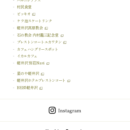
ハルニレテラス
村民食堂
ピッキオ
ケラ池
スケートリンク
軽井沢高原教会
石の教会 内村鑑三記念堂
ブレストンコート ユカワタン
カフェ ハングリースポット
イカルカフェ
軽井沢 別荘Navi
星のや軽井沢
軽井沢
ホテルブレストンコート
BEB5軽井沢
Instagram