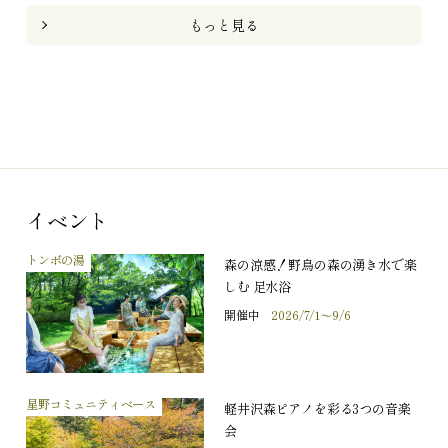
もっと見る
イベント
トンボの湯
森の涼感！野鳥の森の湧き水で楽
しむ 足水浴
開催中
2026/7/1～9/6
星野コミュニティベース
軽井沢森ピアノを彩る3つの音楽
会