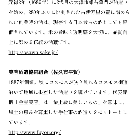
元禄2年（1689年）に2代目の大澤市郎右衛門が酒造り
を始め、280年ぶりに開封された古伊万里の壺に詰めら
れた創業時の酒は、現存する日本最古の酒としても評
価されています。米の旨味と透明感を大切に、品質向
上に努める伝統の酒蔵です。
http://osawa-sake.jp/
芙蓉酒造協同組合（佐久市平賀）
1887年創業。秋にコスモスが咲き乱れるコスモス街道
沿いで地域に根差した酒造りを続けています。代表銘
柄「金宝芙蓉」は「最上級に美しいもの」を意味し、
風土の恵みを尊重した手仕事の酒造りをモットーとし
ています。
http://www.fuyou.org/