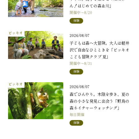
ん！はじめての森＆川」
開催中～8/20
体験
ピッキオ
2026/08/07
子どもは森へ大冒険。大人は軽井
沢で自由なひとときを「ピッキオ
こども冒険クラブ 夏」
開催中～8/31
体験
ピッキオ
2026/08/07
森でひんやり。木陰を歩き、夏の
森の小さな発見に出会う「野鳥の
森ネイチャーウォッチング」
毎日開催
体験