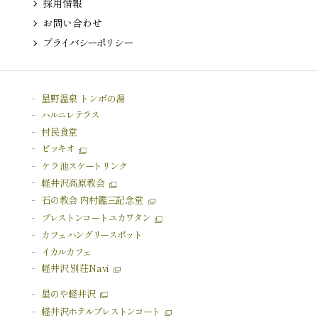
採用情報
お問い合わせ
プライバシーポリシー
星野温泉 トンボの湯
ハルニレテラス
村民食堂
ピッキオ
ケラ池
スケートリンク
軽井沢高原教会
石の教会 内村鑑三記念堂
ブレストンコート ユカワタン
カフェ ハングリースポット
イカルカフェ
軽井沢 別荘Navi
星のや軽井沢
軽井沢
ホテルブレストンコート