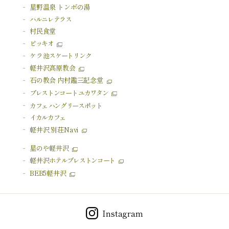
星野温泉 トンボの湯
ハルニレテラス
村民食堂
ピッキオ
ケラ池
スケートリンク
軽井沢高原教会
石の教会 内村鑑三記念堂
ブレストンコート ユカワタン
カフェ ハングリースポット
イカルカフェ
軽井沢 別荘Navi
星のや軽井沢
軽井沢
ホテルブレストンコート
BEB5軽井沢
Instagram