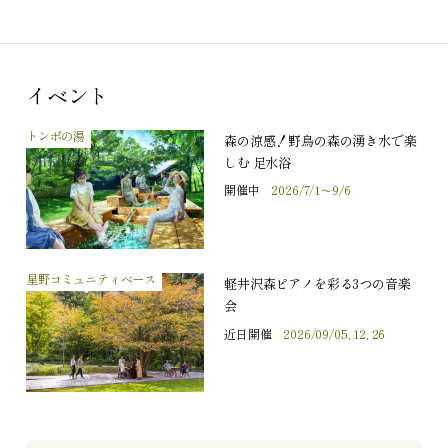
イベント
トンボの湯
森の涼感！野鳥の森の湧き水で楽
しむ 足水浴
開催中
2026/7/1～9/6
星野コミュニティベース
軽井沢森ピアノを彩る3つの音楽
会
近日開催
2026/09/05, 12, 26