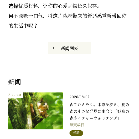
选择优质材料，让你的心爱之物长久保存。
何不深吸一口气，将这片森林带来的舒适感重新带回你
的生活中呢？
新闻列表
新闻
Picchio
2026/08/07
森でひんやり。木陰を歩き、夏の
森の小さな発見に出会う「野鳥の
森ネイチャーウォッチング」
每天举行
经验