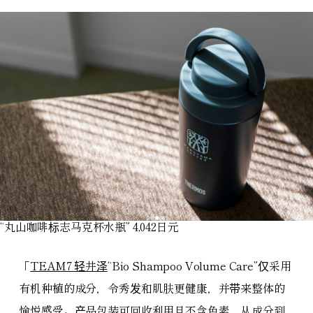
“丸山咖啡标志马克杯水瓶” 4,042日元
「
TEAM7 轻井泽
“Bio Shampoo Volume Care”仅采用
有机种植的成分，令秀发和肌肤更健康，并带来整体的
愉悦感受。产品包装可回收利用且不含色素，从成分到