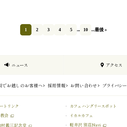
1
2
3
4
5
...
10
...
最後 »
ニュース
アクセス
両でお越しのお客様へ
採用情報
お問い合わせ
プライバシー
ートリンク
カフェ ハングリースポット
原教会
イカルカフェ
軽井沢 別荘Navi
内村鑑三記念堂