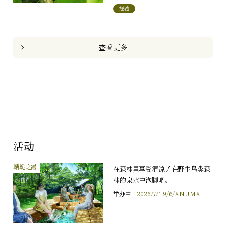
经验
查看更多
活动
蜻蜓之湯
在森林里享受清凉！在野生鸟类森
林的泉水中泡脚吧。
举办中
2026/7/1-9/6/XNUMX