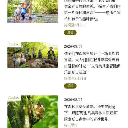
次亲近自然的体验。“探索！我们的
第一片森林和河流”——一项适合家
长和孩子的趣味活动。
持续至8月20日
经验
Picchio
2026/08/07
孩子们在森林里展开了一场奇妙的
冒险。大人们则在轻井泽享受着自
由轻松的时光：“皮奇奥儿童冒险俱
乐部夏日活动”
持续至8月31日
经验
Picchio
2026/08/07
在森林里享受清凉。漫步在树荫
下，跟随“野生鸟类森林自然观察”
探索夏日森林中的奇妙世界。
每天举行