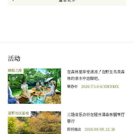
活动
蜻蜓之湯
在森林里享受清凉！在野生鸟类森
林的泉水中泡脚吧。
举办中
2026/7/1-9/6/XNUMX
星野社区基地
三场音乐会将在轻井泽森林钢琴厅
举行
即将推出
2026/09/05, 12, 26