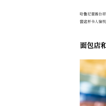
哈鲁尼雷露台将
尝这杯令人愉悦
面包店和餐