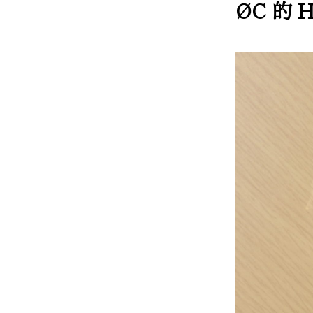
ØC 的 H