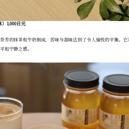
）1,000日元
芬芳的抹茶和牛奶制成，苦味与甜味达到了令人愉悦的平衡。它
平和宁静之感。