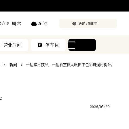
26
℃
08/08 周六
语言
营业时间
停车位
菜单
区
新闻
一边享用饮品，一边欣赏微风吹拂下色彩斑斓的树叶。
。
2026/05/29