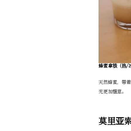
蜂蜜拿铁（热/冰
天然蜂蜜，带着
光更加惬意。
莫里亚